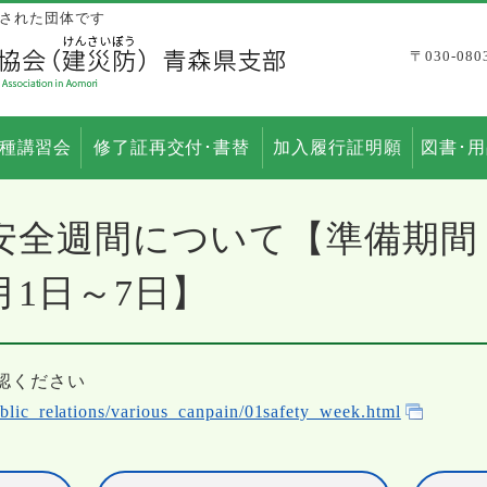
された団体です
〒030-0
種講習会
修了証再交付･書替
加入履行証明願
図書･
安全週間について【準備期間：
月1日～7日】
認ください
blic_relations/various_canpain/01safety_week.html