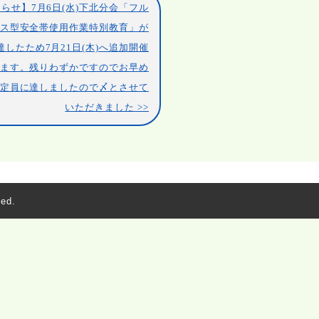
らせ】7月6日(水)下北分会「フル
ス型安全帯使用作業特別教育」が
達したため7月21日(木)へ追加開催
ます。残りわずかですのでお早め
→ 定員に達しましたので〆とさせて
いただきました
ed.