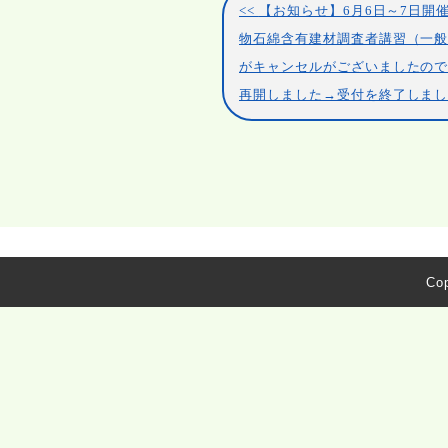
【お知らせ】6月6日～7日開
物石綿含有建材調査者講習（一
がキャンセルがございましたの
再開しました→受付を終了しま
Cop