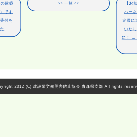
催の建築
一覧
【お知
般）です
ハーネ
で受付を
定員に
した
いたし
に！ 
yright 2012
(C) 建設業労働災害防止協会 青森県支部 All rights reserv