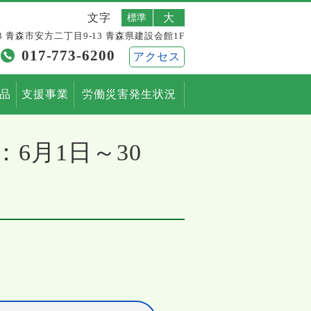
文字
標準
大
803 青森市安方二丁目9-13 青森県建設会館1F
017-773-6200
アクセス
用品
支援事業
労働災害発生状況
6月1日～30