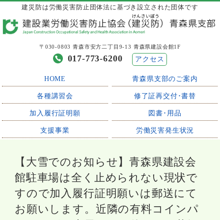
建災防は労働災害防止団体法に基づき設立された団体です
〒030-0803 青森市安方二丁目9-13 青森県建設会館1F
017-773-6200
アクセス
HOME
青森県支部のご案内
各種講習会
修了証再交付･書替
加入履行証明願
図書･用品
支援事業
労働災害発生状況
【大雪でのお知らせ】青森県建設会
館駐車場は全く止められない現状で
すので加入履行証明願いは郵送にて
お願いします。近隣の有料コインパ