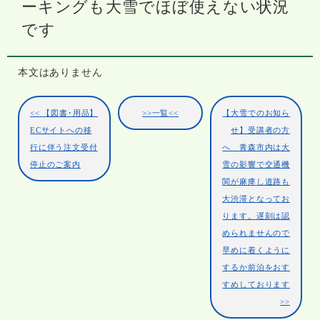
ーキングも大雪でほぼ使えない状況
です
本文はありません
【図書･用品】
一覧
【大雪でのお知ら
ECサイトへの移
せ】受講者の方
行に伴う注文受付
へ 青森市内は大
停止のご案内
雪の影響で交通機
関が麻痺し道路も
大渋滞となってお
ります。遅刻は認
められませんので
早めに着くように
するか前泊をおす
すめしております