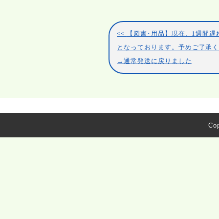
【図書･用品】現在、1週間遅
となっております。予めご了承
→通常発送に戻りました
Cop