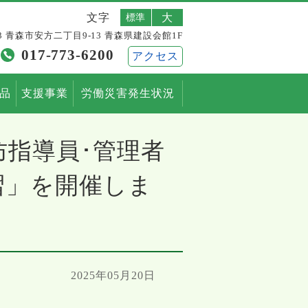
文字
標準
大
803 青森市安方二丁目9-13 青森県建設会館1F
017-773-6200
アクセス
用品
支援事業
労働災害発生状況
指導員･管理者
習」を開催しま
2025年05月20日