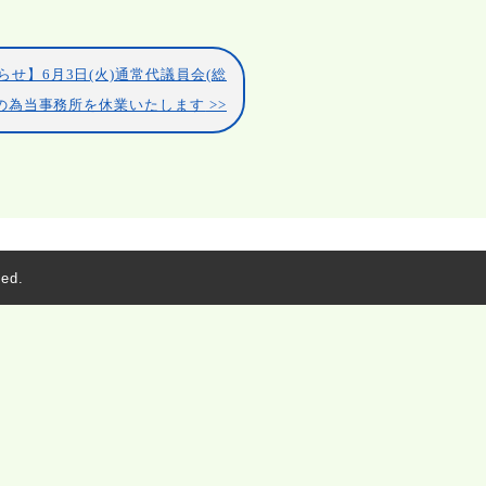
らせ】6月3日(火)通常代議員会(総
)の為当事務所を休業いたします
ed.