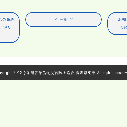
れの発送
一覧
【お知
ください
会
yright 2012
(C) 建設業労働災害防止協会 青森県支部 All rights reserv