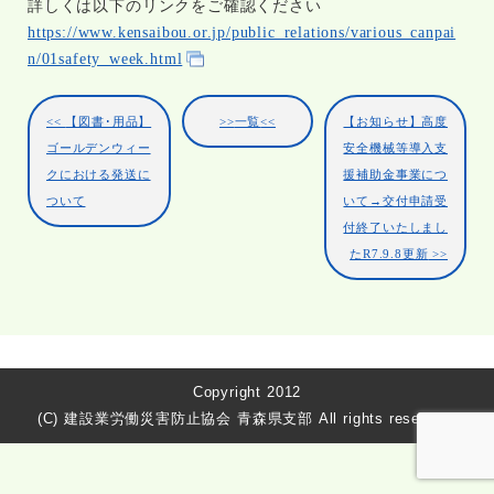
詳しくは以下のリンクをご確認ください
https://www.kensaibou.or.jp/public_relations/various_canpai
n/01safety_week.html
【図書･用品】
一覧
【お知らせ】高度
ゴールデンウィー
安全機械等導入支
クにおける発送に
援補助金事業につ
ついて
いて→交付申請受
付終了いたしまし
たR7.9.8更新
Copyright 2012
(C) 建設業労働災害防止協会 青森県支部 All rights reserved.