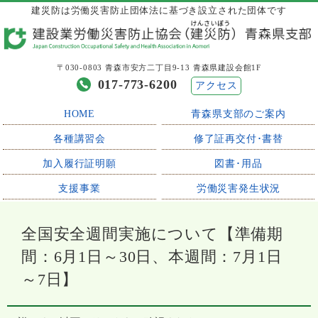
建災防は労働災害防止団体法に基づき設立された団体です
〒030-0803 青森市安方二丁目9-13 青森県建設会館1F
017-773-6200
アクセス
HOME
青森県支部のご案内
各種講習会
修了証再交付･書替
加入履行証明願
図書･用品
支援事業
労働災害発生状況
全国安全週間実施について【準備期
間：6月1日～30日、本週間：7月1日
～7日】