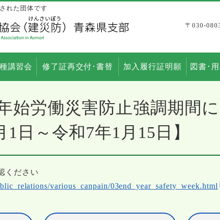
された団体です
〒030-0
種講習会
修了証再交付･書替
加入履行証明願
図書･
末年始労働災害防止強調期間
月1日～令和7年1月15日】
認ください
ublic_relations/various_canpain/03end_year_safety_week.html