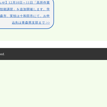
らせ】12月10日～11日「高所作業
技能講習」を追加開催します。学
森市、実技は十和田市にて。お申
込先は青森県支部まで
ed.