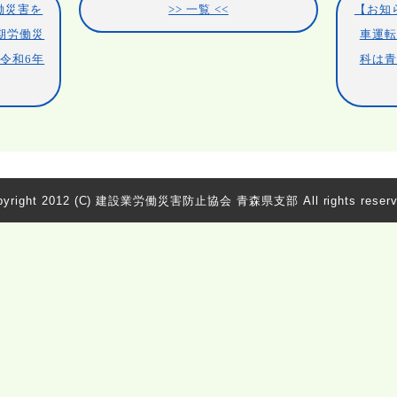
働災害を
一覧
【お知
期労働災
車運転
令和6年
科は青
yright 2012
(C) 建設業労働災害防止協会 青森県支部 All rights reserv