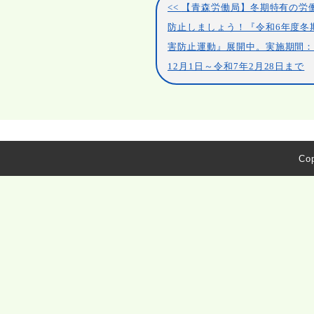
【青森労働局】冬期特有の労
防止しましょう！『令和6年度冬
害防止運動』展開中。実施期間：
12月1日～令和7年2月28日まで
Cop