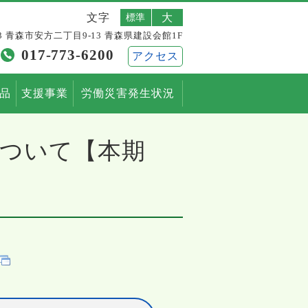
文字
標準
大
803 青森市安方二丁目9-13 青森県建設会館1F
017-773-6200
アクセス
用品
支援事業
労働災害発生状況
について【本期