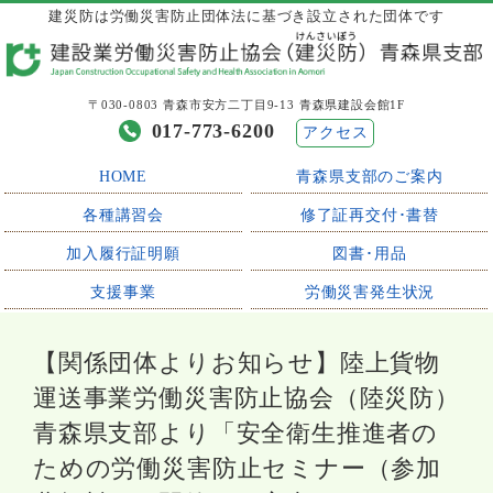
建災防は労働災害防止団体法に基づき設立された団体です
〒030-0803 青森市安方二丁目9-13 青森県建設会館1F
017-773-6200
アクセス
HOME
青森県支部のご案内
各種講習会
修了証再交付･書替
加入履行証明願
図書･用品
支援事業
労働災害発生状況
【関係団体よりお知らせ】陸上貨物
運送事業労働災害防止協会（陸災防）
青森県支部より「安全衛生推進者の
ための労働災害防止セミナー（参加