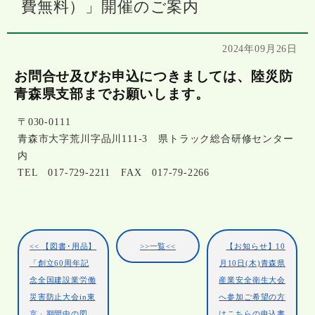
費無料）」開催のご案内
2024年09月26日
お問合せ及びお申込につきましては、陸災防
青森県支部までお願いします。
〒030-0111
青森市大字荒川字品川111-3 県トラック総合研修センター
内
TEL 017-729-2211 FAX 017-79-2266
【図書･用品】
一覧
【お知らせ】10
「創立60周年記
月10日(木)青森県
念全国建設業労働
産業安全衛生大会
災害防止大会in東
へ参加ご希望の方
京」期間中の図
はこちらの申込書